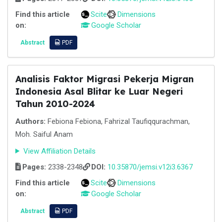
Find this article
Scite
Dimensions
on:
Google Scholar
Abstract
PDF
Analisis Faktor Migrasi Pekerja Migran
Indonesia Asal Blitar ke Luar Negeri
Tahun 2010-2024
Authors:
Febiona Febiona, Fahrizal Taufiqqurachman,
Moh. Saiful Anam
View Affiliation Details
Pages:
2338-2348
DOI:
10.35870/jemsi.v12i3.6367
Find this article
Scite
Dimensions
on:
Google Scholar
Abstract
PDF