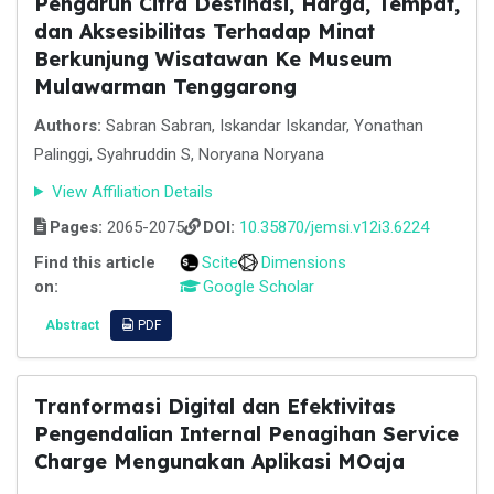
Pengaruh Citra Destinasi, Harga, Tempat,
dan Aksesibilitas Terhadap Minat
Berkunjung Wisatawan Ke Museum
Mulawarman Tenggarong
Authors:
Sabran Sabran, Iskandar Iskandar, Yonathan
Palinggi, Syahruddin S, Noryana Noryana
View Affiliation Details
Pages:
2065-2075
DOI:
10.35870/jemsi.v12i3.6224
Find this article
Scite
Dimensions
on:
Google Scholar
Abstract
PDF
Tranformasi Digital dan Efektivitas
Pengendalian Internal Penagihan Service
Charge Mengunakan Aplikasi MOaja