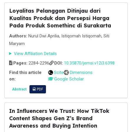
Loyalitas Pelanggan Ditinjau dari
Kualitas Produk dan Persepsi Harga
Pada Produk Somethinc di Surakarta
Authors:
Nurul Dwi Aprilia, Istiqomah Istiqomah, Siti
Maryam
View Affiliation Details
Pages:
2284-2296
DOI:
10.35870/jemsi.v12i3.6398
Find this article
Scite
Dimensions
on:
Google Scholar
Abstract
PDF
In Influencers We Trust: How TikTok
Content Shapes Gen Z’s Brand
Awareness and Buying Intention