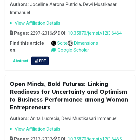
Authors:
Jocelline Aarona Putricia, Dewi Mustikasari
Immanuel
View Affiliation Details
Pages:
2297-2316
DOI:
10.35870/jemsi.v12i3.6464
Find this article
Scite
Dimensions
on:
Google Scholar
Abstract
PDF
Open Minds, Bold Futures: Linking
Readiness for Uncertainty and Optimism
to Business Performance among Woman
Entrepreneurs
Authors:
Anita Lucrecia, Dewi Mustikasari Immanuel
View Affiliation Details
Pages:
2317-2337
DOI:
10.35870/jemsi.v12i3.6465