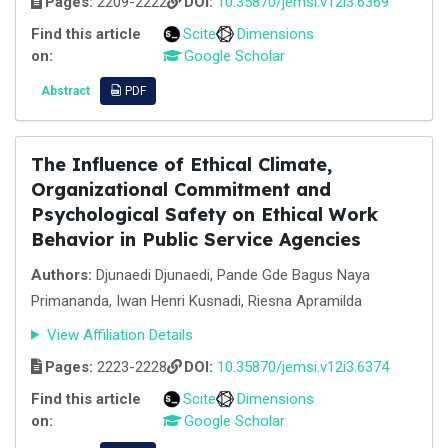
Pages:
2209-2222
DOI:
10.35870/jemsi.v12i3.6369
Find this article
Scite
Dimensions
on:
Google Scholar
Abstract
PDF
The Influence of Ethical Climate,
Organizational Commitment and
Psychological Safety on Ethical Work
Behavior in Public Service Agencies
Authors:
Djunaedi Djunaedi, Pande Gde Bagus Naya
Primananda, Iwan Henri Kusnadi, Riesna Apramilda
View Affiliation Details
Pages:
2223-2228
DOI:
10.35870/jemsi.v12i3.6374
Find this article
Scite
Dimensions
on:
Google Scholar