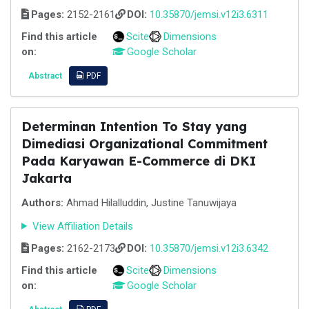
Pages:
2152-2161
DOI:
10.35870/jemsi.v12i3.6311
Find this article
Scite
Dimensions
on:
Google Scholar
Abstract
PDF
Determinan Intention To Stay yang
Dimediasi Organizational Commitment
Pada Karyawan E-Commerce di DKI
Jakarta
Authors:
Ahmad Hilalluddin, Justine Tanuwijaya
View Affiliation Details
Pages:
2162-2173
DOI:
10.35870/jemsi.v12i3.6342
Find this article
Scite
Dimensions
on:
Google Scholar