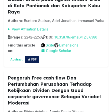
di Kota Pontianak dan Kabupaten Kubu
Raya
Authors:
Buntoro Suakan, Adiel Jonathan Immanuel Purba
View Affiliation Details
Pages:
2242-2250
DOI:
10.35870/jemsi.v12i3.6380
Find this article
Scite
Dimensions
on:
Google Scholar
Abstract
PDF
Pengaruh Free cash flow Dan
Pertumbuhan Perusahaan Terhadap
Kebijkaan Dividen Dengan Good
corporate governance Sebagai Variabel
Moderasi
Authors:
Fitriya Anjelina, Aranta Prista Dilasari