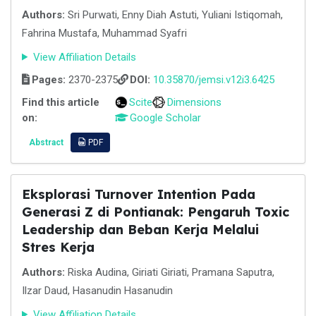
Authors:
Sri Purwati, Enny Diah Astuti, Yuliani Istiqomah,
Fahrina Mustafa, Muhammad Syafri
View Affiliation Details
Pages:
2370-2375
DOI:
10.35870/jemsi.v12i3.6425
Find this article
Scite
Dimensions
on:
Google Scholar
Abstract
PDF
Eksplorasi Turnover Intention Pada
Generasi Z di Pontianak: Pengaruh Toxic
Leadership dan Beban Kerja Melalui
Stres Kerja
Authors:
Riska Audina, Giriati Giriati, Pramana Saputra,
Ilzar Daud, Hasanudin Hasanudin
View Affiliation Details