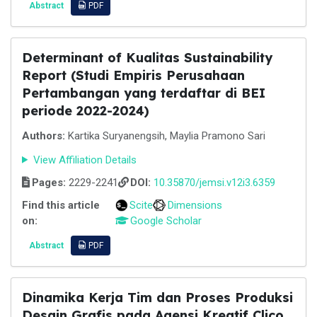
Abstract
PDF
Determinant of Kualitas Sustainability
Report (Studi Empiris Perusahaan
Pertambangan yang terdaftar di BEI
periode 2022-2024)
Authors:
Kartika Suryanengsih, Maylia Pramono Sari
View Affiliation Details
Pages:
2229-2241
DOI:
10.35870/jemsi.v12i3.6359
Find this article
Scite
Dimensions
on:
Google Scholar
Abstract
PDF
Dinamika Kerja Tim dan Proses Produksi
Desain Grafis pada Agensi Kreatif Clico