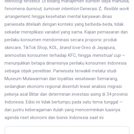
teknologi tersebut. Di bidang manajemen sumber daya manusia,
fenomena
burnout
,
turnover intention
Generasi Z,
flexible work
arrangement
, hingga kesehatan mental karyawan dinas
pariwisata ditelaah dengan konteks yang berbeda-beda, tidak
sekadar mereplikasi variabel yang sama. Kajian pemasaran dan
perilaku konsumen mendominasi secara proporsi: produk
skincare, TikTok Shop, KOL,
brand love
Oreo di Jayapura,
animositas konsumen terhadap KFC, hingga
menstrual cup
—
menunjukkan betapa dinamisnya perilaku konsumen Indonesia
sebagai objek penelitian. Pariwisata terwakili melalui studi
Museum Mulawarman dan loyalitas wisatawan Semarang,
sedangkan ekonomi regional disentuh lewat analisis migrasi
pekerja asal Blitar dan determinan investasi asing di 34 provinsi
Indonesia. Edisi ini tidak bertumpu pada satu tema tunggal —
dan justru keberagaman itulah yang mencerminkan luasnya
agenda riset ekonomi dan bisnis Indonesia saat ini.