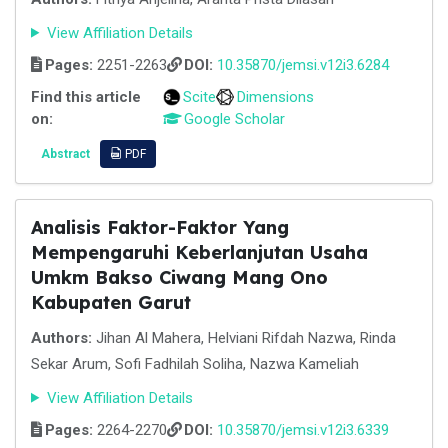
View Affiliation Details
Pages:
2251-2263
DOI:
10.35870/jemsi.v12i3.6284
Find this article
Scite
Dimensions
on:
Google Scholar
Abstract
PDF
Analisis Faktor-Faktor Yang
Mempengaruhi Keberlanjutan Usaha
Umkm Bakso Ciwang Mang Ono
Kabupaten Garut
Authors:
Jihan Al Mahera, Helviani Rifdah Nazwa, Rinda
Sekar Arum, Sofi Fadhilah Soliha, Nazwa Kameliah
View Affiliation Details
Pages:
2264-2270
DOI:
10.35870/jemsi.v12i3.6339