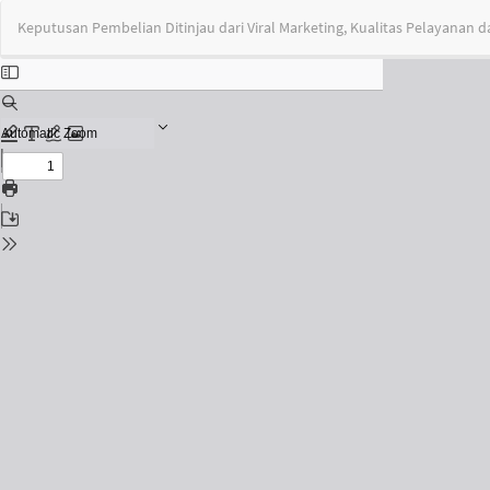
Return
Keputusan Pembelian Ditinjau dari Viral Marketing, Kualitas Pelayanan
to
Issue
Details