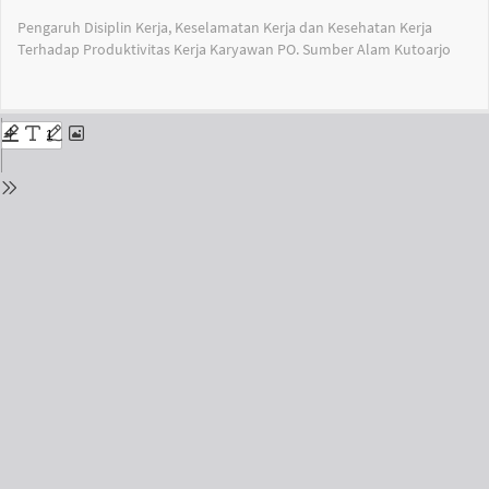
Return
Pengaruh Disiplin Kerja, Keselamatan Kerja dan Kesehatan Kerja
to
Terhadap Produktivitas Kerja Karyawan PO. Sumber Alam Kutoarjo
Issue
Details
Do
Do
PD