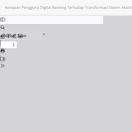
Return
Kesiapan Pengguna Digital Banking Terhadap Transformasi Sistem Akunta
to
Issue
Details