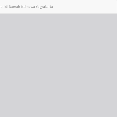
Do
Do
eri di Daerah Istimewa Yogyakarta
PD