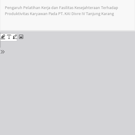
Return
Pengaruh Pelatihan Kerja dan Fasilitas Kesejahteraan Terhadap
to
Produktivitas Karyawan Pada PT. KAI Divre IV Tanjung Karang
Issue
Details
Do
Do
PD