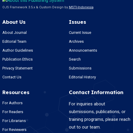
OJS Framework 3.5.x & Custom Design by
MSTI-Indonesia
About Us
Issues
About Journal
Current Issue
Editorial Team
Archives
Author Guidelines
Announcements
Publication Ethics
Search
Privacy Statement
Submissions
Contact Us
Editorial History
Resources
Contact Information
For Authors
For inquiries about
submissions, publications, or
For Readers
training programs, please reach
For Librarians
out to our team.
For Reviewers