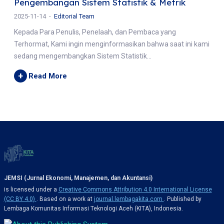
Pengembangan Sistem Statistik & Metrik
2025-11-14
Editorial Team
Kepada Para Penulis, Penelaah, dan Pembaca yang
Terhormat, Kami ingin menginformasikan bahwa saat ini kami
sedang mengembangkan Sistem Statistik...
+
Read More
JEMSI (Jurnal Ekonomi, Manajemen, dan Akuntansi)
is licensed under a
Creative Commons Attribution 4.0 International License
(CC BY 4.0)
. Based on a work at
journal.lembagakita.com
. Published by
Lembaga Komunitas Informasi Teknologi Aceh (KITA), Indonesia.