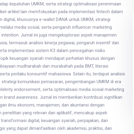
hadap kepatuhan UMKM, serta strategi optimalisasi penerimaan
tikel-artikel lain memfokuskan pada implementasi fintech dalam
 digital, khususnya e-wallet DANA untuk UMKM, strategi
melalui media sosial, serta pengaruh influencer marketing
 intention. Jurnal ini juga mengeksplorasi aspek manajemen
a, termasuk analisis kinerja pegawai, pengaruh insentif dan
 serta implementasi sistem K3 dalam pencegahan risiko
 Topik keuangan syariah mendapat perhatian khusus dengan
mbiayaan mudharabah dan murabahah pada BMT, literasi
serta perilaku konsumtif mahasiswa. Selain itu, terdapat analisis
 strategi komunikasi pemasaran, pengembangan UMKM di era
celebrity endorsement, serta optimalisasi media sosial marketing
 brand awareness. Jurnal ini memberikan kontribusi signifikan
an ilmu ekonomi, manajemen, dan akuntansi dengan
 penelitian yang relevan dan aplikatif, mencakup aspek
, transformasi digital, keuangan syariah, perpajakan, dan
is yang dapat dimanfaatkan oleh akademisi, praktisi, dan