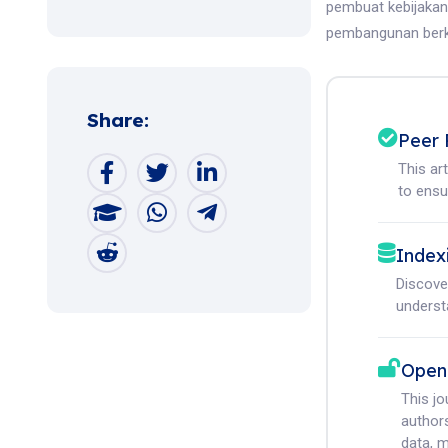
pembuat kebijakan
pembangunan berk
Share:
Peer 
This ar
to ensur
Index
Discove
understa
Open
This j
authors
data, m