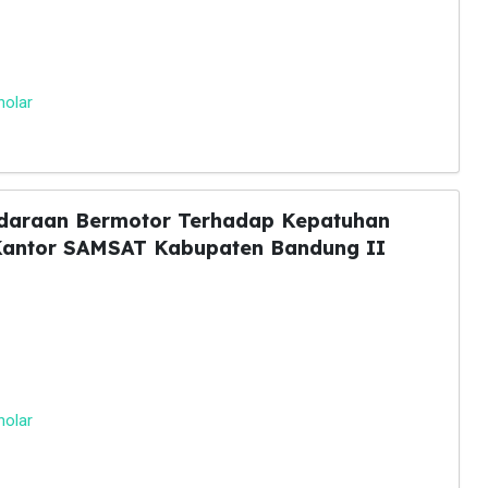
holar
daraan Bermotor Terhadap Kepatuhan
Kantor SAMSAT Kabupaten Bandung II
holar