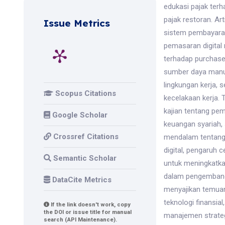
edukasi pajak ter
pajak restoran. Ar
Issue Metrics
sistem pembayaran
pemasaran digital 
terhadap purchase
sumber daya manusi
lingkungan kerja,
Scopus Citations
kecelakaan kerja.
kajian tentang pe
Google Scholar
keuangan syariah, 
Crossref Citations
mendalam tentang
digital, pengaruh 
Semantic Scholar
untuk meningkatkan
dalam pengembang
DataCite Metrics
menyajikan temuan
teknologi finansial
If the link doesn't work, copy
the DOI or issue title for manual
manajemen strateg
search (API Maintenance).