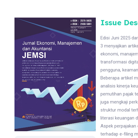
Issue Des
Edisi Juni 2025 da
3 menyajikan artik
ekonomi, manajemen
transformasi dig
pengguna, keamanan
Beberapa artikel 
analisis kinerja 
pemutihan pajak te
juga mengkaji per
struktur modal ter
literasi keuangan
Aspek perpajakan 
terhadap e-filing