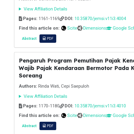
View Affiliation Details
Pages:
1161-1169
DOI:
10.35870/jemsi.v11i3.4004
Find this article on:
Scite
Dimensions
Google Sc
Abstract
PDF
Pengaruh Program Pemutihan Pajak Ken
Wajib Pajak Kendaraan Bermotor Pada 
Soreang
Authors:
Rinda Wati, Cepi Saepuloh
View Affiliation Details
Pages:
1170-1180
DOI:
10.35870/jemsi.v11i3.4010
Find this article on:
Scite
Dimensions
Google Sc
Abstract
PDF