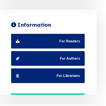
Information
For Readers
For Authors
For Librarians