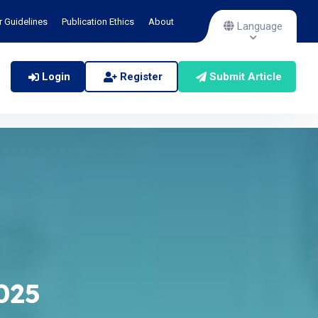
r Guidelines
Publication Ethics
About
Language
Login
Register
Submit Article
2025