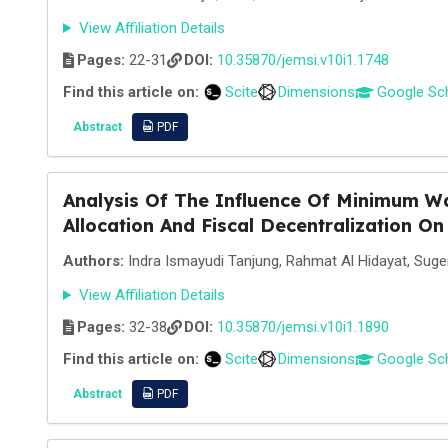
View Affiliation Details
Pages:
22-31
DOI:
10.35870/jemsi.v10i1.1748
Find this article on:
Scite
Dimensions
Google Sc
Abstract
PDF
Analysis Of The Influence Of Minimum Wa
Allocation And Fiscal Decentralization O
Authors:
Indra Ismayudi Tanjung, Rahmat Al Hidayat, Suge
View Affiliation Details
Pages:
32-38
DOI:
10.35870/jemsi.v10i1.1890
Find this article on:
Scite
Dimensions
Google Sc
Abstract
PDF