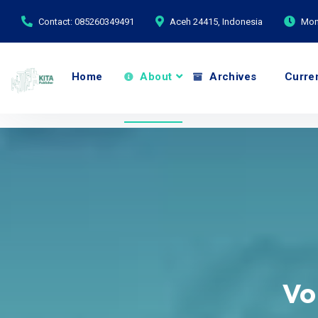
Contact: 085260349491
Aceh 24415, Indonesia
Mond
Home
About
Archives
Curre
Vo