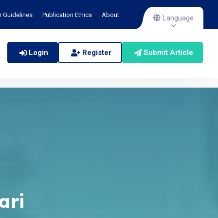
r Guidelines
Publication Ethics
About
Language
Login
Register
Submit Article
ari