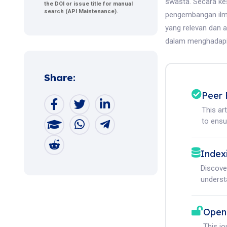
swasta. Secara kes
the DOI or issue title for manual
search (API Maintenance).
pengembangan ilm
yang relevan dan ap
dalam menghadapi 
Share:
Peer 
This ar
to ensur
Index
Discove
understa
Open
This j