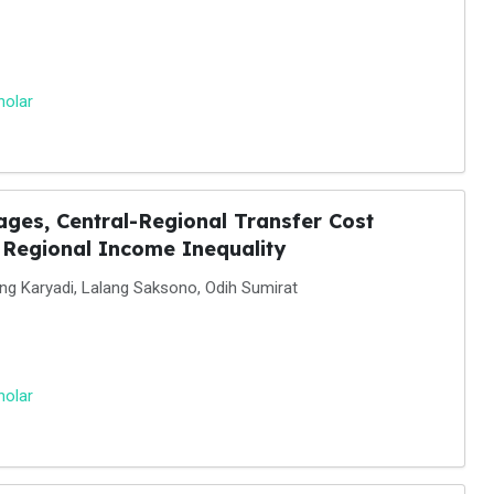
holar
ges, Central-Regional Transfer Cost
n Regional Income Inequality
ng Karyadi, Lalang Saksono, Odih Sumirat
holar