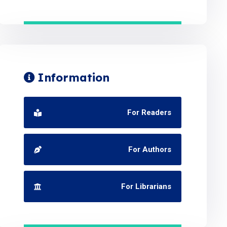
Information
For Readers
For Authors
For Librarians