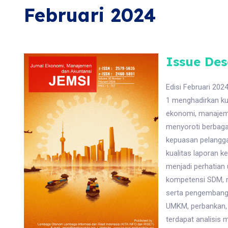
Februari 2024
Issue Des
Edisi Februari 20
1 menghadirkan ku
ekonomi, manajemen
menyoroti berbagai
kepuasan pelanggan
kualitas laporan 
menjadi perhatian
kompetensi SDM, m
serta pengembangan
UMKM, perbankan, p
terdapat analisis m