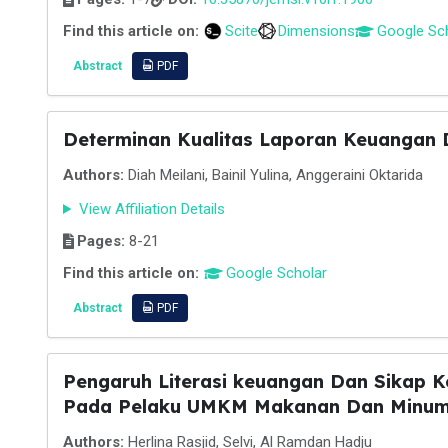
Find this article on:
Scite
Dimensions
Google Sc
Abstract
PDF
Determinan Kualitas Laporan Keuangan 
Authors:
Diah Meilani, Bainil Yulina, Anggeraini Oktarida
View Affiliation Details
Pages:
8-21
Find this article on:
Google Scholar
Abstract
PDF
Pengaruh Literasi keuangan Dan Sikap 
Pada Pelaku UMKM Makanan Dan Minuma
Authors:
Herlina Rasjid, Selvi, Al Ramdan Hadju