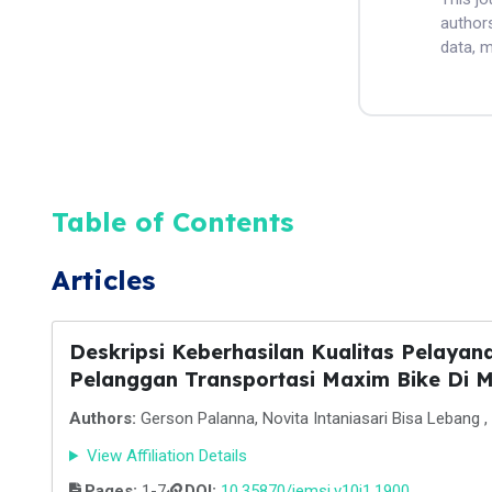
authors
data, m
Table of Contents
Articles
Deskripsi Keberhasilan Kualitas Pelaya
Pelanggan Transportasi Maxim Bike Di 
Authors:
Gerson Palanna, Novita Intaniasari Bisa Lebang 
View Affiliation Details
Pages:
1-7
DOI:
10.35870/jemsi.v10i1.1900