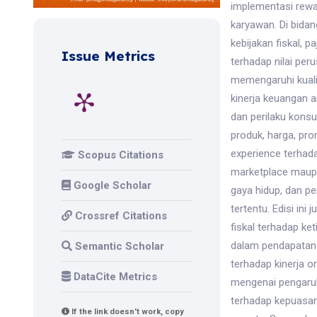
implementasi rewa
karyawan. Di bida
kebijakan fiskal, 
Issue Metrics
terhadap nilai per
memengaruhi kualit
kinerja keuangan 
dan perilaku kons
produk, harga, pro
experience terhad
Scopus Citations
marketplace maupun
Google Scholar
gaya hidup, dan p
tertentu. Edisi ini
Crossref Citations
fiskal terhadap ke
dalam pendapatan d
Semantic Scholar
terhadap kinerja o
DataCite Metrics
mengenai pengaruh
terhadap kepuasan 
If the link doesn't work, copy