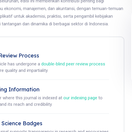
eluruhan, edisi ini memberikan kontribusi penting bagi
u ekonomi, manajemen, dan akuntansi, dengan temuan-temuan
likatif untuk akademisi, praktisi, serta pengambil kebijakan
tantangan dan dinamika di berbagai sektor di Indonesia.
Review Process
ticle has undergone a
double-blind peer review process
e quality and impartiality.
ing Information
r where this journal is indexed at
our indexing page
to
nd its reach and credibility.
 Science Badges
ournal supports transparency in research and encourages