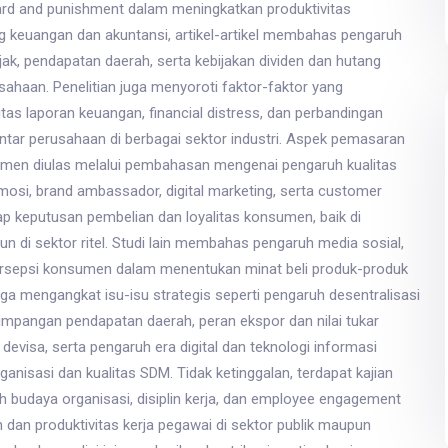
rd and punishment dalam meningkatkan produktivitas
ng keuangan dan akuntansi, artikel-artikel membahas pengaruh
pajak, pendapatan daerah, serta kebijakan dividen dan hutang
usahaan. Penelitian juga menyoroti faktor-faktor yang
as laporan keuangan, financial distress, dan perbandingan
antar perusahaan di berbagai sektor industri. Aspek pemasaran
umen diulas melalui pembahasan mengenai pengaruh kualitas
mosi, brand ambassador, digital marketing, serta customer
ap keputusan pembelian dan loyalitas konsumen, baik di
 di sektor ritel. Studi lain membahas pengaruh media sosial,
ersepsi konsumen dalam menentukan minat beli produk-produk
 juga mengangkat isu-isu strategis seperti pengaruh desentralisasi
timpangan pendapatan daerah, peran ekspor dan nilai tukar
evisa, serta pengaruh era digital dan teknologi informasi
rganisasi dan kualitas SDM. Tidak ketinggalan, terdapat kajian
 budaya organisasi, disiplin kerja, dan employee engagement
dan produktivitas kerja pegawai di sektor publik maupun