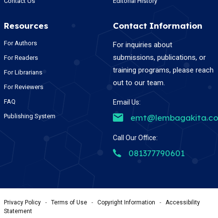
Contact Us
Editorial History
Resources
Contact Information
For Authors
For inquiries about
submissions, publications, or
For Readers
training programs, please reach
For Librarians
out to our team.
For Reviewers
FAQ
Email Us:
Publishing System
emt@lembagakita.c
Call Our Office:
081377790601
Privacy Policy
-
Terms of Use
-
Copyright Information
-
Accessibility
Statement