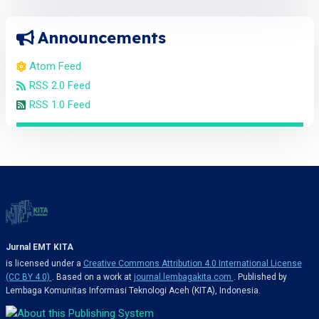
Announcements
Atom Feed
RSS 2.0 Feed
RSS 1.0 Feed
Jurnal EMT KITA
is licensed under a
Creative Commons Attribution 4.0 International License
(CC BY 4.0)
. Based on a work at
journal.lembagakita.com
. Published by
Lembaga Komunitas Informasi Teknologi Aceh (KITA), Indonesia.