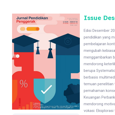
Issue Des
Edisi Desember 20
pendidikan yang 
pembelajaran kont
mengubah kebiasaa
menggambarkan ba
mendorong keterlib
berupa Systematic 
berbasis multimed
temuan penelitian
pemahaman konsep 
Keuangan Perbanka
mendorong motivas
vokasi. Eksploras