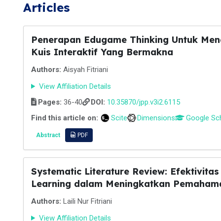
Articles
Penerapan Edugame Thinking Untuk Meng
Kuis Interaktif Yang Bermakna
Authors:
Aisyah Fitriani
View Affiliation Details
Pages:
36-40
DOI:
10.35870/jpp.v3i2.6115
Find this article on:
Scite
Dimensions
Google Sc
Abstract
PDF
Systematic Literature Review: Efektivita
Learning dalam Meningkatkan Pemahama
Authors:
Laili Nur Fitriani
View Affiliation Details