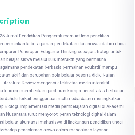
cription
25 Jurnal Pendidikan Penggerak memuat lima penelitian
mencerminkan keberagaman pendekatan dan inovasi dalam dunia
emporer. Penerapan Edugame Thinking sebagai strategi untuk
n belajar siswa melalui kuis interaktif yang bermakna
gaimana pendekatan berbasis permainan edukatif mampu
atan aktif dan perubahan pola belajar peserta didik. Kajian
Literature Review mengenai efektivitas media interaktif
ia learning memberikan gambaran komprehensif atas berbagai
 terdahulu terkait penggunaan multimedia dalam meningkatkan
Biologi. Implementasi media pembelajaran digital di Akademi
n Nusantara turut menyoroti peran teknologi digital dalam
i belajar akuntansi mahasiswa di lingkungan pendidikan tinggi
i terhadap pengalaman siswa dalam mengakses layanan