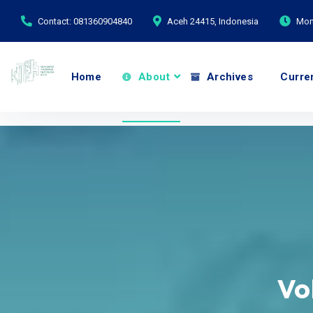
Contact: 081360904840
Aceh 24415, Indonesia
Mond
Home
About
Archives
Curre
Vo