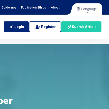
r Guidelines
Publication Ethics
About
Language
Login
Register
Submit Article
ber