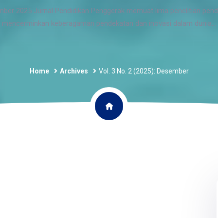
mber 2025 Jurnal Pendidikan Penggerak memuat lima penelitian pend
mencerminkan keberagaman pendekatan dan inovasi dalam dunia...
Home
Archives
Vol. 3 No. 2 (2025): Desember