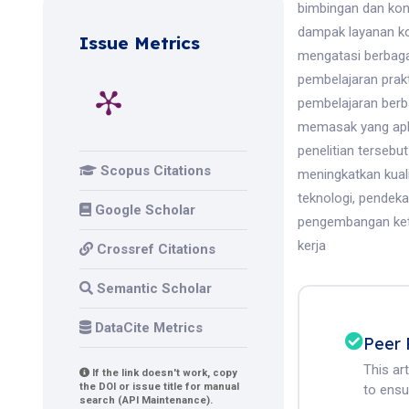
bimbingan dan kon
dampak layanan ko
Issue Metrics
mengatasi berbaga
pembelajaran prak
pembelajaran berb
memasak yang apli
penelitian terseb
Scopus Citations
meningkatkan kual
teknologi, pendeka
Google Scholar
pengembangan kete
kerja
Crossref Citations
Semantic Scholar
DataCite Metrics
Peer 
This ar
If the link doesn't work, copy
the DOI or issue title for manual
to ensur
search (API Maintenance).