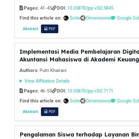
Pages:
41-45
DOI:
10.35870/jpp.v3i2.5845
Find this article on:
Scite
Dimensions
Google Sc
Abstract
PDF
Implementasi Media Pembelajaran Digita
Akuntansi Mahasiswa di Akademi Keuan
Authors:
Putri Khairani
View Affiliation Details
Pages:
46-53
DOI:
10.35870/jpp.v3i2.7171
Find this article on:
Scite
Dimensions
Google Sc
Abstract
PDF
Pengalaman Siswa terhadap Layanan Bi