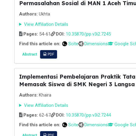
Permasalahan Sosial di MAN 1 Aceh Timu
Authors:
Ukhta
View Affiliation Details
Pages:
54-61
DOI:
10.35870/jpp.v3i2.7245
Find this article on:
Scite
Dimensions
Google Sc
Abstract
PDF
Implementasi Pembelajaran Praktik Tat
Memasak Siswa di SMK Negeri 3 Langsa
Authors:
Khaira
View Affiliation Details
Pages:
62-67
DOI:
10.35870/jpp.v3i2.7244
Find this article on:
Scite
Dimensions
Google Sc
Abstract
PDF