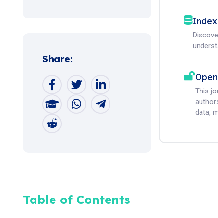
Index
Discove
understa
Share:
Open
This j
authors
data, m
Table of Contents