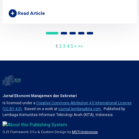
+
Read Article
1
2
3
4
5
>
>>
Jurnal Ekonomi Manajemen dan Sekretari
is licensed under a
Creative Commons Attribution 4.0 International License
(CC BY 4.0)
. Based on a work at
journal.lembagakita.com
. Published by
Lembaga Komunitas Informasi Teknologi Aceh (KITA), Indonesia.
OJS Framework 3.5.x & Custom Design by
MSTI-Indonesia