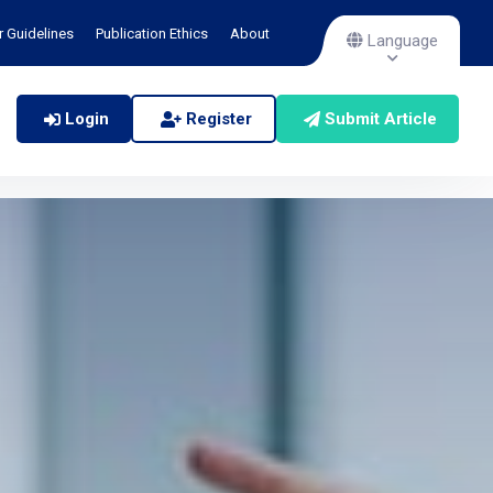
r Guidelines
Publication Ethics
About
Language
Login
Register
Submit Article