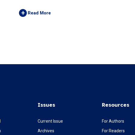
+
Read More
Issues
Resources
l
Current Issue
For Authors
m
Archives
For Readers