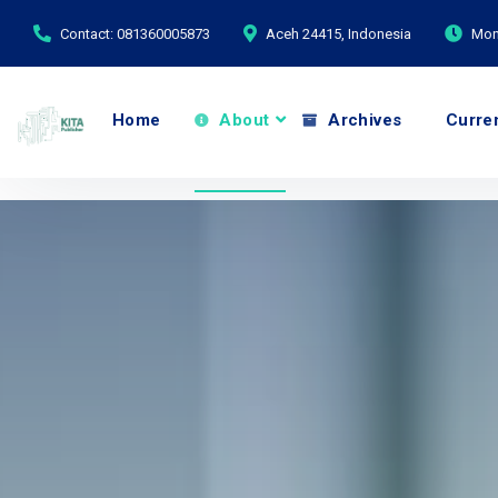
Contact: 081360005873
Aceh 24415, Indonesia
Mond
Home
About
Archives
Curre