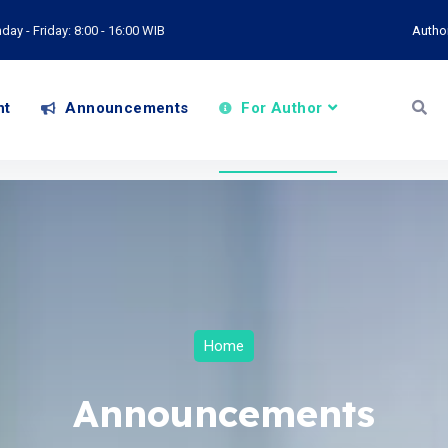
ay - Friday: 8:00 - 16:00 WIB
Autho
nt
Announcements
For Author
Home
Announcements