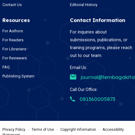
Contact Us
Editorial History
Resources
Contact Information
For Authors
For inquiries about
submissions, publications, or
For Readers
training programs, please reach
For Librarians
out to our team.
For Reviewers
FAQ
Email Us:
Publishing System
journal@lembagakit
Call Our Office:
081360005873
Privacy Policy
-
Terms of Use
-
Copyright Information
-
Accessibility
Statement