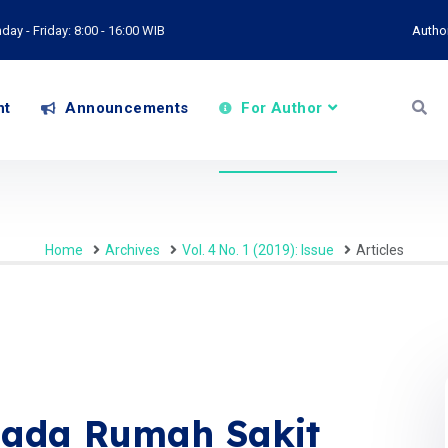
ay - Friday: 8:00 - 16:00 WIB
Autho
nt
Announcements
For Author
Home
Archives
Vol. 4 No. 1 (2019): Issue
Articles
pada Rumah Sakit