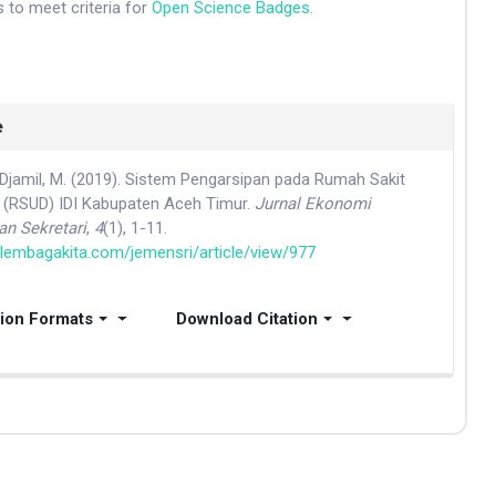
 to meet criteria for
Open Science Badges
.
e
& Djamil, M. (2019). Sistem Pengarsipan pada Rumah Sakit
(RSUD) IDI Kabupaten Aceh Timur.
Jurnal Ekonomi
n Sekretari
,
4
(1), 1-11.
l.lembagakita.com/jemensri/article/view/977
tion Formats
Download Citation