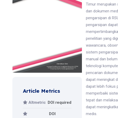
Timur merupakan 
dan dokumen medis.
pengarsipan di RS
pengarsipan dapat
mempertimbangkan
penelitian yang di
wawancara, observ
sistem pengarsipa
manual dan belum 
teknologi kompute
pencarian dokumen 
dapat meningkat d
dapat lebih fokus 
Article Metrics
memperbaiki sist
tepat dan melaksa
Altmetric
DOI required
dapat meningkatka
DOI
medis.