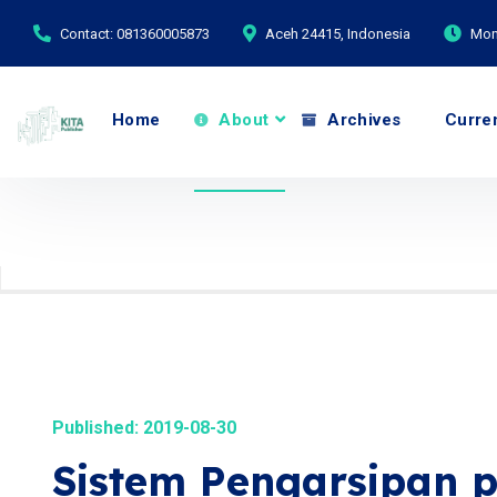
Contact: 081360005873
Aceh 24415, Indonesia
Mond
Home
About
Archives
Curre
Published: 2019-08-30
Sistem Pengarsipan 