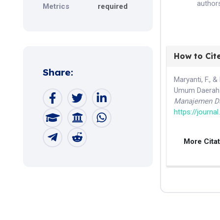
authors
Metrics
required
How to Cit
Share:
Maryanti, F., 
Umum Daerah 
Manajemen Da
https://journa
More Cita