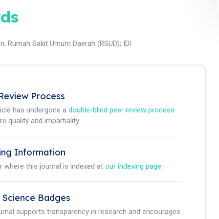
ds
an
;
Rumah Sakit Umum Daerah (RSUD)
;
IDI
Review Process
ticle has undergone a
double-blind peer review process
e quality and impartiality.
ing Information
r where this journal is indexed at
our indexing page
.
 Science Badges
ournal supports transparency in research and encourages