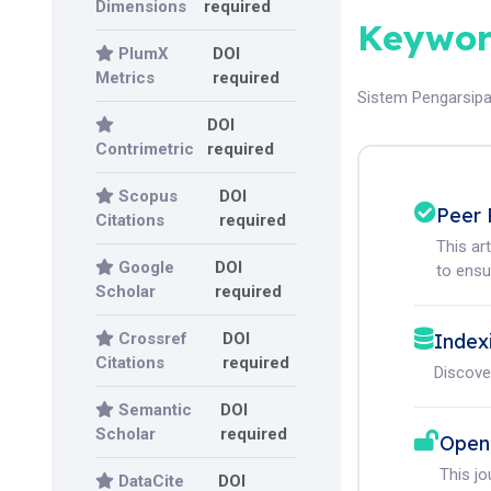
Dimensions
required
Keywor
PlumX
DOI
Metrics
required
Sistem Pengarsip
DOI
Contrimetric
required
Scopus
DOI
Peer 
Citations
required
This ar
Google
DOI
to ensur
Scholar
required
Crossref
DOI
Index
Citations
required
Discove
Semantic
DOI
Scholar
required
Open
This j
DataCite
DOI