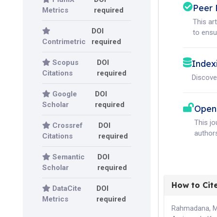
Peer 
Metrics
required
This ar
DOI
to ensur
Contrimetric
required
Scopus
DOI
Index
Citations
required
Discove
Google
DOI
Scholar
required
Open
This j
Crossref
DOI
authors
Citations
required
Semantic
DOI
Scholar
required
How to Cit
DataCite
DOI
Metrics
required
Rahmadana, M.,