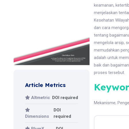
keamanan, ketertib
menjelaskan tenta
Kesehatan Wilayah
dan cara mengorgan
tentang bagaimana
mengelola arsip, 
memudahkan pengelo
adalah untuk memb
baik dan bagaima
proses tersebut.
Keywor
Article Metrics
Altmetric
DOI required
Mekanisme
;
Penge
DOI
Dimensions
required
PlumX
DOI