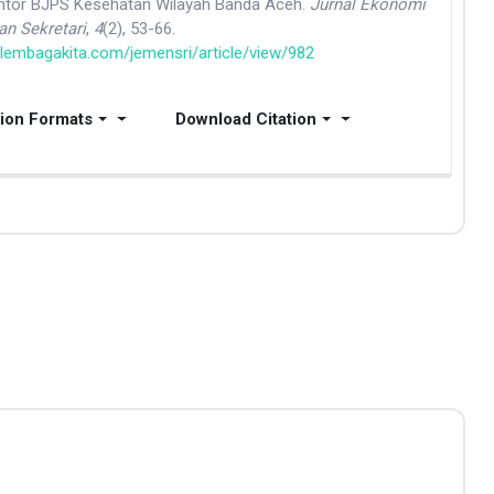
antor BJPS Kesehatan Wilayah Banda Aceh.
Jurnal Ekonomi
n Sekretari
,
4
(2), 53-66.
l.lembagakita.com/jemensri/article/view/982
tion Formats
Download Citation