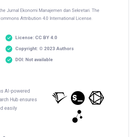
n the Jurnal Ekonomi Manajemen dan Sekretari. The
Commons Attribution 4.0 International License.
License: CC BY 4.0
Copyright: © 2023 Authors
DOI: Not available
ious AI-powered
earch Hub ensures
nd easily