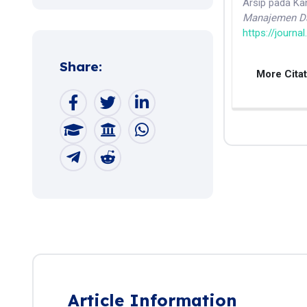
Arsip pada K
Manajemen Da
https://journa
Share:
More Cita
Article Information