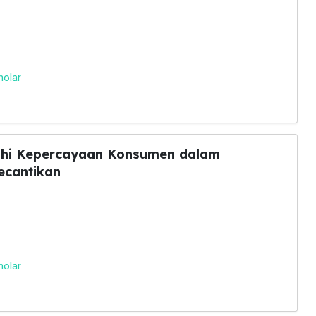
holar
uhi Kepercayaan Konsumen dalam
ecantikan
holar