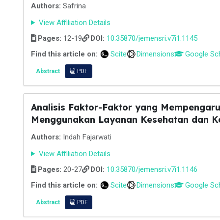
Authors:
Safrina
View Affiliation Details
Pages:
12-19
DOI:
10.35870/jemensri.v7i1.1145
Find this article on:
Scite
Dimensions
Google Sc
Abstract
PDF
Analisis Faktor-Faktor yang Mempengar
Menggunakan Layanan Kesehatan dan K
Authors:
Indah Fajarwati
View Affiliation Details
Pages:
20-27
DOI:
10.35870/jemensri.v7i1.1146
Find this article on:
Scite
Dimensions
Google Sc
Abstract
PDF