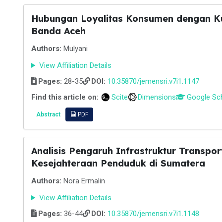
Hubungan Loyalitas Konsumen dengan Ku
Banda Aceh
Authors:
Mulyani
View Affiliation Details
Pages:
28-35
DOI:
10.35870/jemensri.v7i1.1147
Find this article on:
Scite
Dimensions
Google Sc
Abstract
PDF
Analisis Pengaruh Infrastruktur Transpo
Kesejahteraan Penduduk di Sumatera
Authors:
Nora Ermalin
View Affiliation Details
Pages:
36-44
DOI:
10.35870/jemensri.v7i1.1148