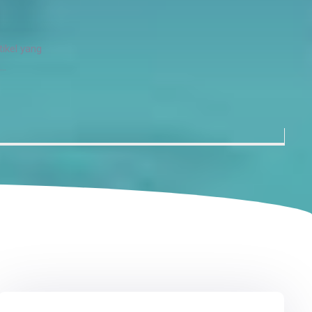
ikel yang
..