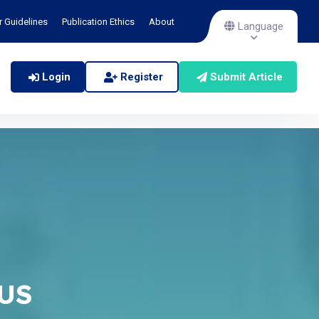
r Guidelines
Publication Ethics
About
Language
Login
Register
Submit Article
TUS