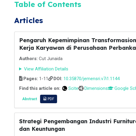
Table of Contents
Articles
Pengaruh Kepemimpinan Transformasiona
Kerja Karyawan di Perusahaan Perbank
Authors:
Cut Junaida
View Affiliation Details
Pages:
1-11
DOI:
10.35870/jemensri.v7i1.1144
Find this article on:
Scite
Dimensions
Google Sc
Abstract
PDF
Strategi Pengembangan Industri Furnitu
dan Keuntungan