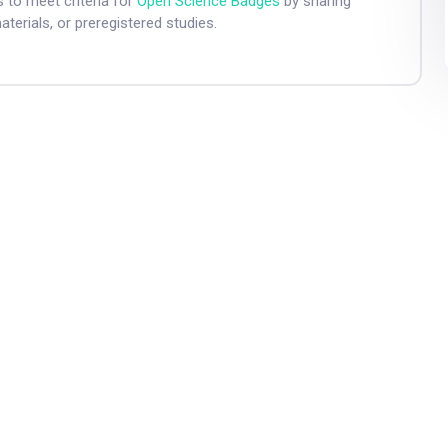
 to meet criteria for
Open Science Badges
by sharing
aterials, or preregistered studies.