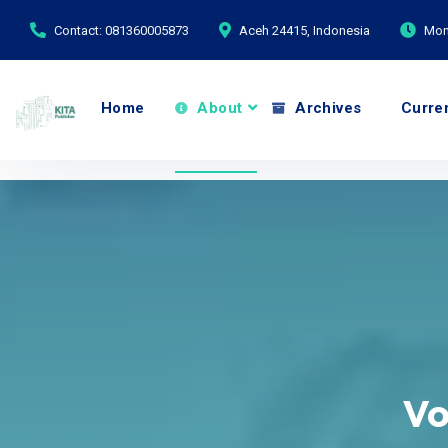
Contact: 081360005873
Aceh 24415, Indonesia
Mond
Home
About
Archives
Curre
Vo