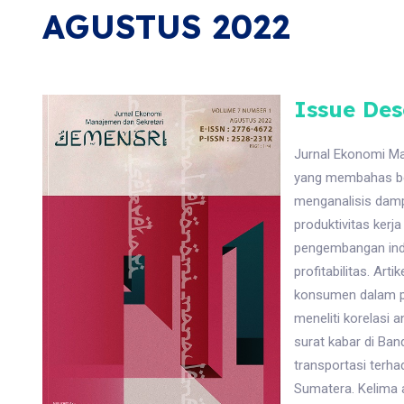
AGUSTUS 2022
Issue Des
Jurnal Ekonomi Ma
yang membahas be
menganalisis dam
produktivitas ker
pengembangan indu
profitabilitas. Ar
konsumen dalam pe
meneliti korelasi 
surat kabar di Ban
transportasi terh
Sumatera. Kelima 