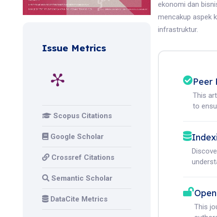
ekonomi dan bisni
mencakup aspek k
infrastruktur.
Issue Metrics
Peer 
This ar
to ensur
Scopus Citations
Index
Google Scholar
Discove
Crossref Citations
understa
Semantic Scholar
Open
DataCite Metrics
This j