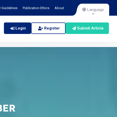
r Guidelines
Publication Ethics
About
Language
Login
Register
Submit Article
MBER