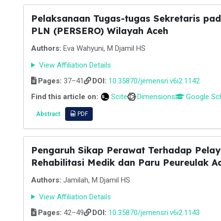
Pelaksanaan Tugas-tugas Sekretaris pada
PLN (PERSERO) Wilayah Aceh
Authors:
Eva Wahyuni, M Djamil HS
View Affiliation Details
Pages:
37–41
DOI:
10.35870/jemensri.v6i2.1142
Find this article on:
Scite
Dimensions
Google Sc
Abstract
PDF
Pengaruh Sikap Perawat Terhadap Pela
Rehabilitasi Medik dan Paru Peureulak A
Authors:
Jamilah, M Djamil HS
View Affiliation Details
Pages:
42–49
DOI:
10.35870/jemensri.v6i2.1143