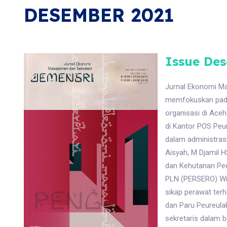
DESEMBER 2021
Issue Des
Jurnal Ekonomi Ma
memfokuskan pada 
organisasi di Ace
di Kantor POS Peur
dalam administras
Aisyah, M Djamil H
dan Kehutanan Peer
PLN (PERSERO) Wil
sikap perawat ter
dan Paru Peureula
sekretaris dalam b