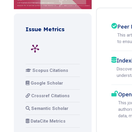
Peer 
Issue Metrics
This ar
to ensur
Index
Discove
Scopus Citations
understa
Google Scholar
Open
Crossref Citations
This j
Semantic Scholar
authors
data, m
DataCite Metrics