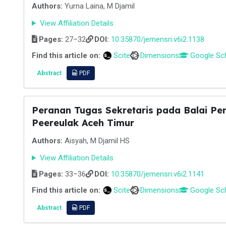
Authors:
Yurna Laina, M Djamil
View Affiliation Details
Pages:
27–32
DOI:
10.35870/jemensri.v6i2.1138
Find this article on:
Scite
Dimensions
Google Sc
Abstract
PDF
Peranan Tugas Sekretaris pada Balai Pe
Peereulak Aceh Timur
Authors:
Aisyah, M Djamil HS
View Affiliation Details
Pages:
33–36
DOI:
10.35870/jemensri.v6i2.1141
Find this article on:
Scite
Dimensions
Google Sc
Abstract
PDF