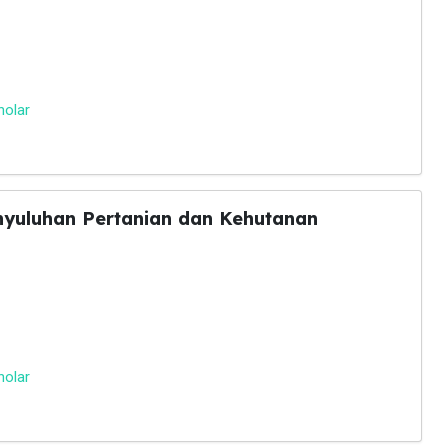
holar
nyuluhan Pertanian dan Kehutanan
holar