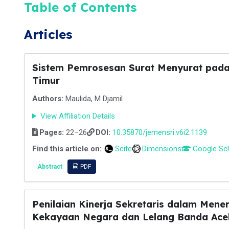
Table of Contents
Articles
Sistem Pemrosesan Surat Menyurat pada
Timur
Authors:
Maulida, M Djamil
View Affiliation Details
Pages:
22–26
DOI:
10.35870/jemensri.v6i2.1139
Find this article on:
Scite
Dimensions
Google Sc
Abstract
PDF
Penilaian Kinerja Sekretaris dalam Men
Kekayaan Negara dan Lelang Banda Ace