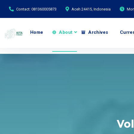
Contact: 081360005873
Aceh 24415, Indonesia
Mond
Home
About
Archives
Curre
Vol