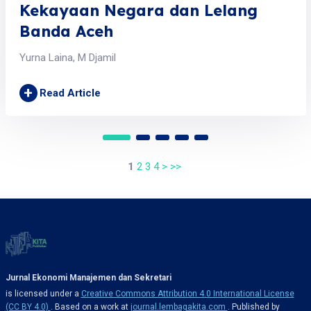
Kekayaan Negara dan Lelang
Banda Aceh
Yurna Laina, M Djamil
+
Read Article
1
2
3
4
>
>>
Jurnal Ekonomi Manajemen dan Sekretari
is licensed under a
Creative Commons Attribution 4.0 International License
(CC BY 4.0)
. Based on a work at
journal.lembagakita.com
. Published by