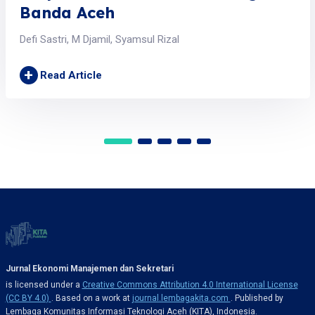
Banda Aceh
Defi Sastri, M Djamil, Syamsul Rizal
+
Read Article
Jurnal Ekonomi Manajemen dan Sekretari
is licensed under a
Creative Commons Attribution 4.0 International License
(CC BY 4.0)
. Based on a work at
journal.lembagakita.com
. Published by
Lembaga Komunitas Informasi Teknologi Aceh (KITA), Indonesia.