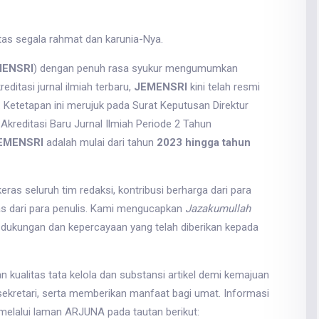
 atas segala rahmat dan karunia-Nya.
ENSRI
) dengan penuh rasa syukur mengumumkan
editasi jurnal ilmiah terbaru,
JEMENSRI
kini telah resmi
. Ketetapan ini merujuk pada Surat Keputusan Direktur
kreditasi Baru Jurnal Ilmiah Periode 2 Tahun
EMENSRI
adalah mulai dari tahun
2023 hingga tahun
keras seluruh tim redaksi, kontribusi berharga dari para
tas dari para penulis. Kami mengucapkan
Jazakumullah
s dukungan dan kepercayaan yang telah diberikan kepada
 kualitas tata kelola dan substansi artikel demi kemajuan
ekretari, serta memberikan manfaat bagi umat. Informasi
 melalui laman ARJUNA pada tautan berikut: