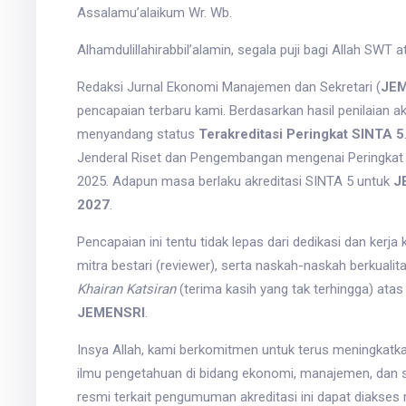
Assalamu’alaikum Wr. Wb.
Alhamdulillahirabbil’alamin, segala puji bagi Allah SWT
Redaksi Jurnal Ekonomi Manajemen dan Sekretari (
JEM
pencapaian terbaru kami. Berdasarkan hasil penilaian akr
menyandang status
Terakreditasi Peringkat SINTA 5
Jenderal Riset dan Pengembangan mengenai Peringkat A
2025. Adapun masa berlaku akreditasi SINTA 5 untuk
J
2027
.
Pencapaian ini tentu tidak lepas dari dedikasi dan kerja 
mitra bestari (reviewer), serta naskah-naskah berkuali
Khairan Katsiran
(terima kasih yang tak terhingga) ata
JEMENSRI
.
Insya Allah, kami berkomitmen untuk terus meningkatkan
ilmu pengetahuan di bidang ekonomi, manajemen, dan s
resmi terkait pengumuman akreditasi ini dapat diakses