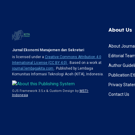
About Us
About Journa
Jurnal Ekonomi Manajemen dan Sekretari
Editorial Tea
is licensed under a
Creative Commons Attribution 4.0
International License (CC BY 4.0)
. Based on a work at
Author Guidel
journal.lembagakita.com
. Published by Lembaga
Komunitas Informasi Teknologi Aceh (KITA), Indonesia.
Publication Et
Privacy Stat
OJS Framework 3.5.x & Custom Design by
MSTI-
Contact Us
Indonesia