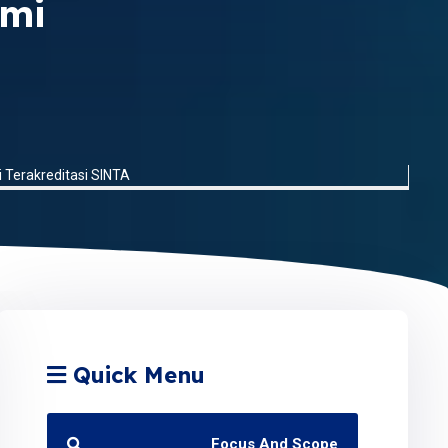
smi
Terakreditasi SINTA
Quick Menu
Focus And Scope