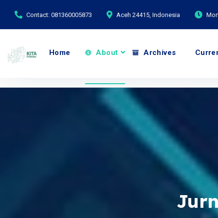
Contact: 081360005873
Aceh 24415, Indonesia
Mond
Home
About
Archives
Curre
Jur