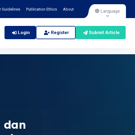
r Guidelines
Publication Ethics
About
Language
Login
Register
Submit Article
 dan