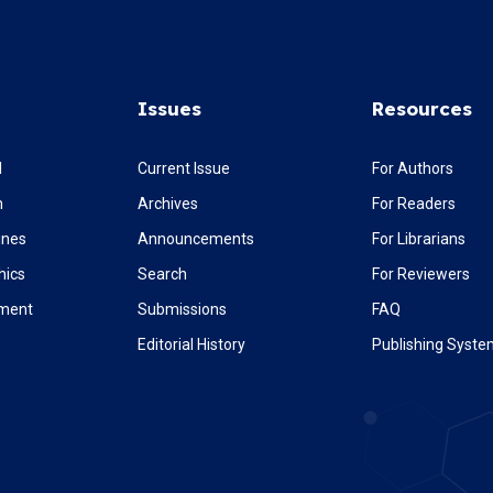
Issues
Resources
l
Current Issue
For Authors
m
Archives
For Readers
ines
Announcements
For Librarians
hics
Search
For Reviewers
ement
Submissions
FAQ
Editorial History
Publishing Syst