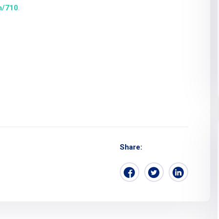
n/710
.
Share: