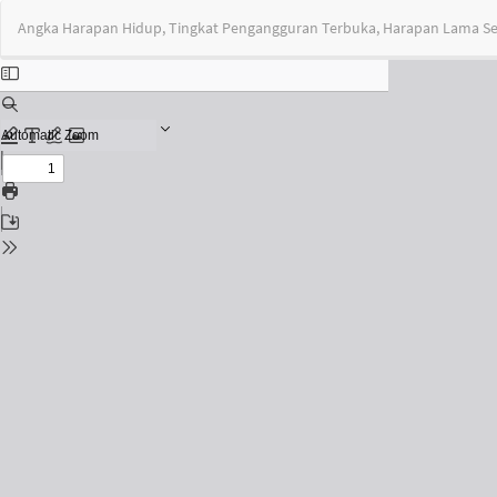
Return
Angka Harapan Hidup, Tingkat Pengangguran Terbuka, Harapan Lama S
to
Issue
Details