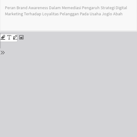
Return
Peran Brand Awareness Dalam Memediasi Pengaruh Strategi Digital
to
Marketing Terhadap Loyalitas Pelanggan Pada Usaha Joglo Abah
Issue
Details
Do
Do
PD