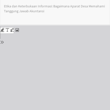
Return
Etika dan Keterbukaan Informasi: Bagaimana Aparat Desa Memahami
to
Tanggung Jawab Akuntansi
Issue
Details
Do
Do
PD