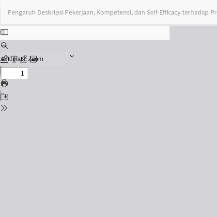
Return
Pengaruh Deskripsi Pekerjaan, Kompetensi, dan Self-Efficacy terhadap Pro
to
Issue
Details