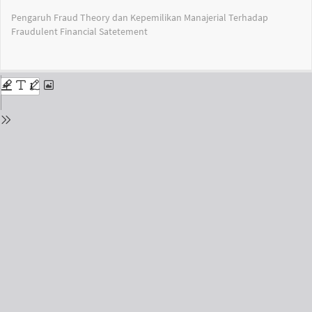
Return
Pengaruh Fraud Theory dan Kepemilikan Manajerial Terhadap
to
Fraudulent Financial Satetement
Issue
Details
Do
Do
PD