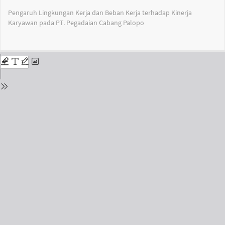
Return
Pengaruh Lingkungan Kerja dan Beban Kerja terhadap Kinerja
to
Karyawan pada PT. Pegadaian Cabang Palopo
Issue
Details
Do
Do
PD