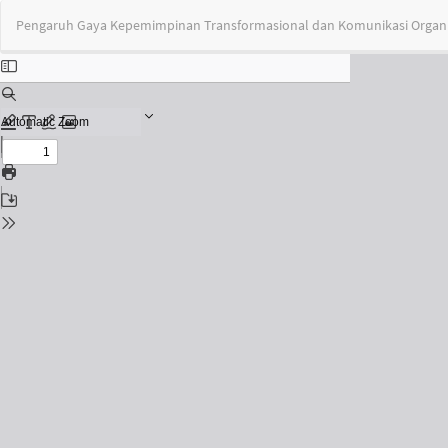
Return
Pengaruh Gaya Kepemimpinan Transformasional dan Komunikasi Organis
to
Issue
Details