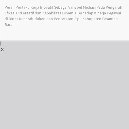
Return
Peran Perilaku Kerja Inovatif Sebagai Variabel Mediasi Pada Pengaruh
to
Efikasi Diri Kreatif dan Kapabilitas Dinamis Terhadap Kinerja Pegawai
Issue
di Dinas Kependudukan dan Pencatatan Sipil Kabupaten Pasaman
Details
Barat
Do
Do
PD