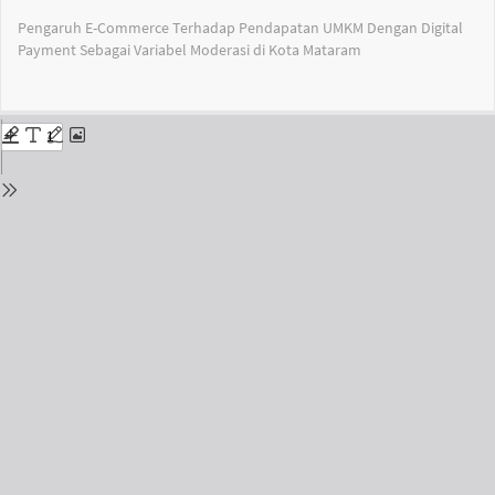
Return
Pengaruh E-Commerce Terhadap Pendapatan UMKM Dengan Digital
to
Payment Sebagai Variabel Moderasi di Kota Mataram
Issue
Details
Do
Do
PD