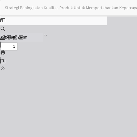
Return
Strategi Peningkatan Kualitas Produk Untuk Mempertahankan Kepercaya
to
Issue
Details