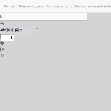
Return
Pengaruh Retensi Karyawan, Motivasi Kerja, dan Pemberian Insentif t
to
Issue
Details