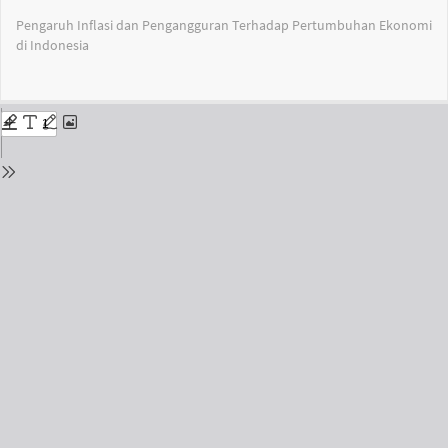
Return
Pengaruh Inflasi dan Pengangguran Terhadap Pertumbuhan Ekonomi
to
di Indonesia
Issue
Details
Do
Do
PD