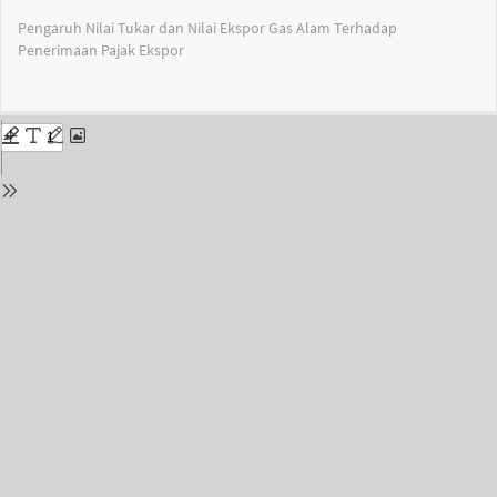
Return
Pengaruh Nilai Tukar dan Nilai Ekspor Gas Alam Terhadap
to
Penerimaan Pajak Ekspor
Issue
Details
Do
Do
PD