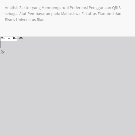
Return
Analisis Faktor yang Mempengaruhi Preferensi Penggunaan QRIS
to
sebagai Alat Pembayaran pada Mahasiswa Fakultas Ekonomi dan
Issue
Bisnis Universitas Riau
Details
Do
Do
PD