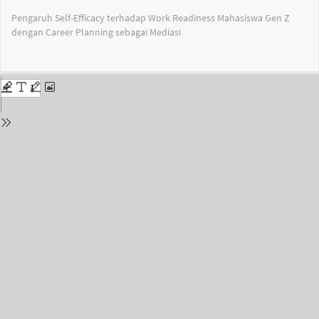
Return
Pengaruh Self-Efficacy terhadap Work Readiness Mahasiswa Gen Z
to
dengan Career Planning sebagai Mediasi
Issue
Details
Do
Do
PD