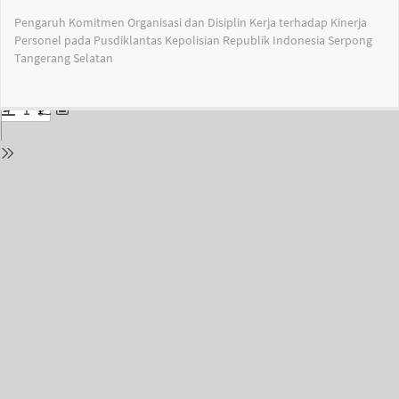
Return
Pengaruh Komitmen Organisasi dan Disiplin Kerja terhadap Kinerja
to
Personel pada Pusdiklantas Kepolisian Republik Indonesia Serpong
Issue
Tangerang Selatan
Details
Do
Do
PD