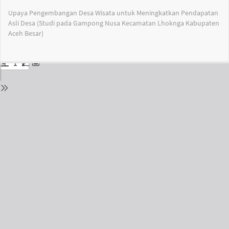
Return
Upaya Pengembangan Desa Wisata untuk Meningkatkan Pendapatan
to
Asli Desa (Studi pada Gampong Nusa Kecamatan Lhoknga Kabupaten
Issue
Aceh Besar)
Details
Do
Do
PD