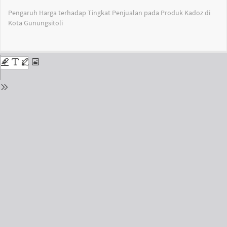
Return
Pengaruh Harga terhadap Tingkat Penjualan pada Produk Kadoz di
to
Kota Gunungsitoli
Issue
Details
Do
Do
PD