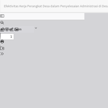
Return
Efektivitas Kerja Perangkat Desa dalam Penyelesaian Administrasi di D
to
Issue
Details