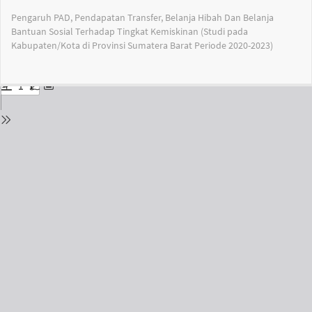
Return
Pengaruh PAD, Pendapatan Transfer, Belanja Hibah Dan Belanja
to
Bantuan Sosial Terhadap Tingkat Kemiskinan (Studi pada
Issue
Kabupaten/Kota di Provinsi Sumatera Barat Periode 2020-2023)
Details
Do
Do
PD