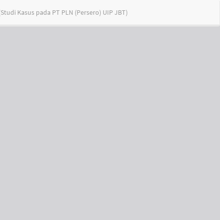
Do
Do
tudi Kasus pada PT PLN (Persero) UIP JBT)
PD