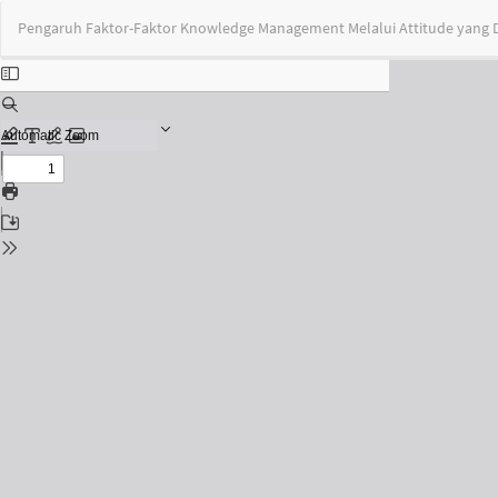
Return
Pengaruh Faktor-Faktor Knowledge Management Melalui Attitude yang D
to
Issue
Details