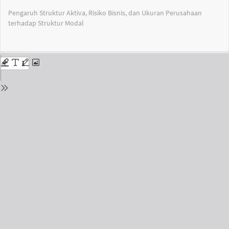
Return
Pengaruh Struktur Aktiva, Risiko Bisnis, dan Ukuran Perusahaan
to
terhadap Struktur Modal
Issue
Details
Do
Do
PD