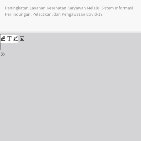
Return
Peningkatan Layanan Kesehatan Karyawan Melalui Sistem Informasi
to
Perlindungan, Pelacakan, dan Pengawasan Covid-19
Issue
Details
Do
Do
PD