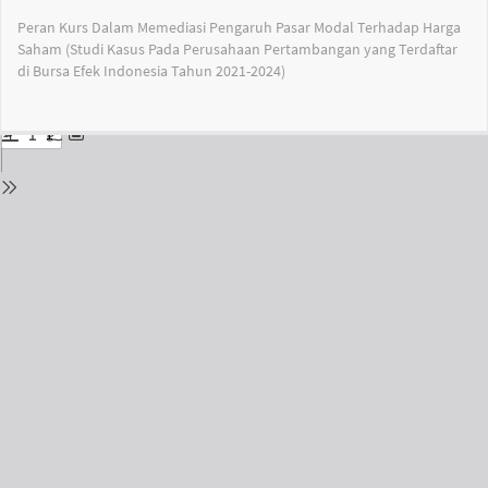
Return
Peran Kurs Dalam Memediasi Pengaruh Pasar Modal Terhadap Harga
to
Saham (Studi Kasus Pada Perusahaan Pertambangan yang Terdaftar
Issue
di Bursa Efek Indonesia Tahun 2021-2024)
Details
Do
Do
PD