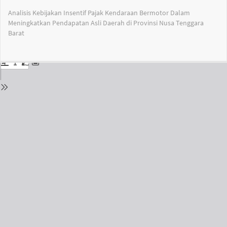
Return
Analisis Kebijakan Insentif Pajak Kendaraan Bermotor Dalam
to
Meningkatkan Pendapatan Asli Daerah di Provinsi Nusa Tenggara
Issue
Barat
Details
Do
Do
PD