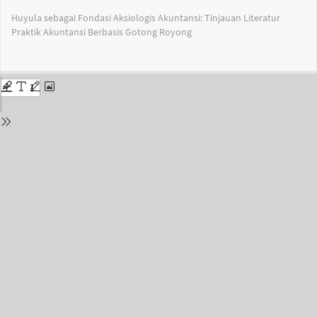
Return
Huyula sebagai Fondasi Aksiologis Akuntansi: Tinjauan Literatur
to
Praktik Akuntansi Berbasis Gotong Royong
Issue
Details
Do
Do
PD