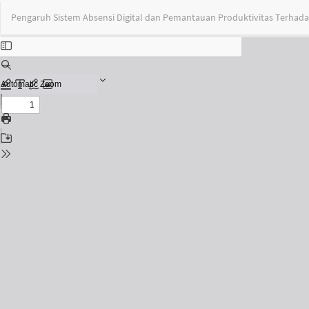
Return
Pengaruh Sistem Absensi Digital dan Pemantauan Produktivitas Terhadap
to
Issue
Details