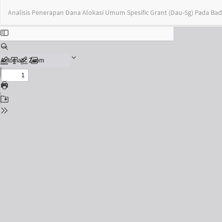
Return
Analisis Penerapan Dana Alokasi Umum Spesific Grant (Dau-Sg) Pada B
to
Issue
Details