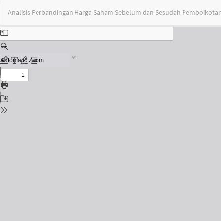
Return
Analisis Perbandingan Harga Saham Sebelum dan Sesudah Pemboikotan K
to
Issue
Details